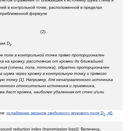
учетом
отражения
от
ближайшей
к
источнику
шума
стены
и
ией
в
контрольной
точке
,
расположенной
в
пределах
приближенной
формуле
(
2
)
ния
D
.
z
ое
поле
в
контрольной
точке
прямо
пропорционален
ка
на
кромку
,
расстоянию
от
кромки
до
ближайшей
ния
(
стены
,
пола
,
потолка
),
обратно
пропорционален
а
шума
через
кромку
в
контрольную
точку
и
прямого
ную
точку
[
1
].
Например
,
для
ненаправленного
источника
женного
относительно
источника
и
приемника
,
ма
даст
кромка
,
наиболее
удаленная
от
стен
и
/
или
ов:
ослабление
экраном
свободного
звукового
поля
D
,
дБ
z
[
sound
reduction
index
(
transmission
loss
)]
:
Величина
,