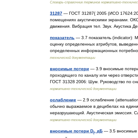
Словарь-справочник терминов нормативно-техничес
31287
— ГОСТ 31287{ 2005 (ИСО 17624:20
помещениях акустическими экранами. ОКС
движения. Вибрация тел. Звук. Акустика
показатель
— 3.7 показатель (indicator)
оценку определенных атрибутов, выведен
определенных информационных потребно
технической документации
вносимые потери
— 3.9 вносимые потери (
проходящего по каналу или через отверстие
ГОСТ 31328 2006: Шум. Руководство по
нормативно-технической документации
ослабление
— 2.9 ослабление (attenuatio
обычно выражаемое в децибелах на едини
неразрушающий. Акустическая эмиссия. 
нормативно-технической документации
вносимые потери D
, дБ
— 3.5 вносимые п
i