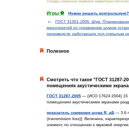
Словарь
-
справочник
терминов
нормативно
-
техничес
Игры ⚽
Нужно решить контрольную?
ГОСТ 31301-2005: Шум. Планировани
мероприятий по управлению шумом устан
производств, работающих под открытым н
Полезное
Смотреть что такое "ГОСТ 31287-2
помещениях акустическими экранам
ГОСТ 31287-2005
— (ИСО 17624:2004) 15 
помещениях акустическими экранами раз
показатель снижения шума R, дБ
— 3.6 п
(transmission loss)]: Величина, характер
элемент, по отношению к звуковой энерги