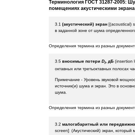
Терминология
ГОСТ
31287
-
2005:
Ш
помещениях
акустическими
экран
3
.
1
(
акустический
)
экран
[(
acoustical
)
в
заданной
зоне
от
шума
определенног
Определения
термина
из
разных
документ
3
.
5
вносимые
потери
D
,
дБ
(
insertion
i
октавных
или
третьоктавных
полосах
ча
Примечание
-
Уровень
звуковой
мощнос
источник
(
и
)
шума
и
экран
.
Это
в
основн
шума
.
Определения
термина
из
разных
документ
3
.
2
малогабаритный
или
передвижн
screen
]
:
(
Акустический
)
экран
,
который