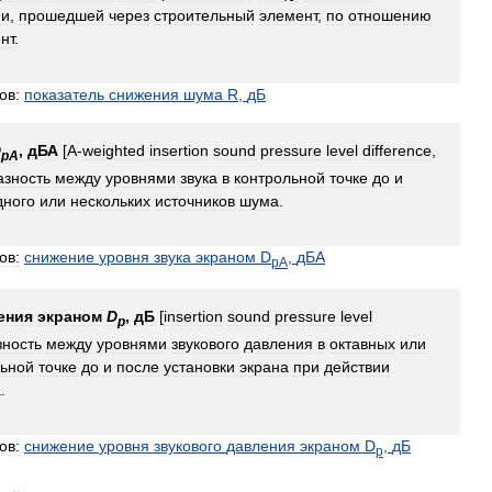
ии
,
прошедшей
через
строительный
элемент
,
по
отношению
нт
.
ов:
показатель
снижения
шума
R
,
дБ
D
,
дБА
[
A
-
weighted
insertion
sound
pressure
level
difference
,
pA
азность
между
уровнями
звука
в
контрольной
точке
до
и
дного
или
нескольких
источников
шума
.
ов:
снижение
уровня
звука
экраном
D
,
дБА
pA
ения
экраном
D
,
дБ
[
insertion
sound
pressure
level
p
зность
между
уровнями
звукового
давления
в
октавных
или
льной
точке
до
и
после
установки
экрана
при
действии
а
.
ов:
снижение
уровня
звукового
давления
экраном
D
,
дБ
p