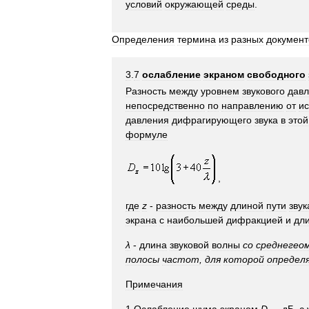
условий
окружающей
среды
.
Определения
термина
из
разных
документ
3
.
7
ослабление
экраном
свободного
Разность
между
уровнем
звукового
дав
непосредственно
по
направлению
от
ис
давления
дифрагирующего
звука
в
этой
формуле
,
где
z
-
разность
между
длиной
пути
звук
экрана
с
наибольшей
дифракцией
и
дл
λ
-
длина
звуковой
волны
со
среднегео
полосы
частот
,
для
которой
определ
Примечания