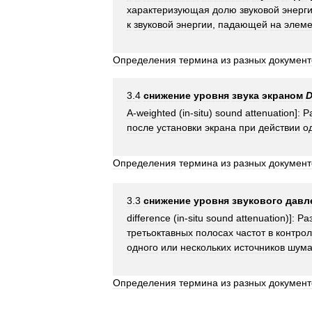
характеризующая
долю
звуковой
энерг
к
звуковой
энергии
,
падающей
на
элеме
Определения
термина
из
разных
документ
3
.
4
снижение
уровня
звука
экраном
A
-
weighted
(
in
-
situ
)
sound
attenuation
]
:
Р
после
установки
экрана
при
действии
о
Определения
термина
из
разных
документ
3
.
3
снижение
уровня
звукового
давл
difference
(
in
-
situ
sound
attenuation
)]
:
Ра
третьоктавных
полосах
частот
в
контро
одного
или
нескольких
источников
шум
Определения
термина
из
разных
документ