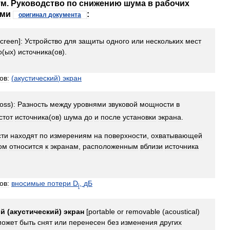
ум
.
Руководство
по
снижению
шума
в
рабочих
ами
:
оригинал
документа
screen
]
:
Устройство
для
защиты
одного
или
нескольких
мест
о
(
ых
)
источника
(
ов
).
ов:
(
акустический
)
экран
loss
)
:
Разность
между
уровнями
звуковой
мощности
в
стот
источника
(
ов
)
шума
до
и
после
установки
экрана
.
ти
находят
по
измерениям
на
поверхности
,
охватывающей
ом
относится
к
экранам
,
расположенным
вблизи
источника
ов:
вносимые
потери
D
,
дБ
i
ой
(
акустический
)
экран
[
portable
or
removable
(
acoustical
)
может
быть
снят
или
перенесен
без
изменения
других