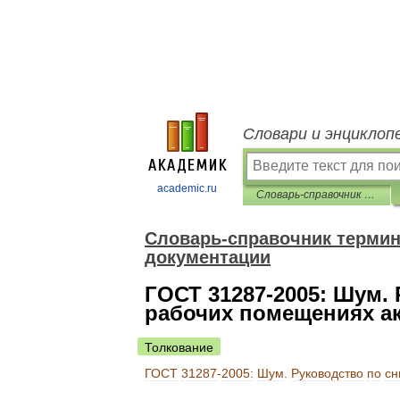
Словари и энциклоп
academic.ru
Словарь-справочник терминов нормативно-технической документации
Словарь-справочник термин
документации
ГОСТ 31287-2005: Шум.
рабочих помещениях а
Толкование
ГОСТ
31287
-
2005:
Шум
.
Руководство
по
сн