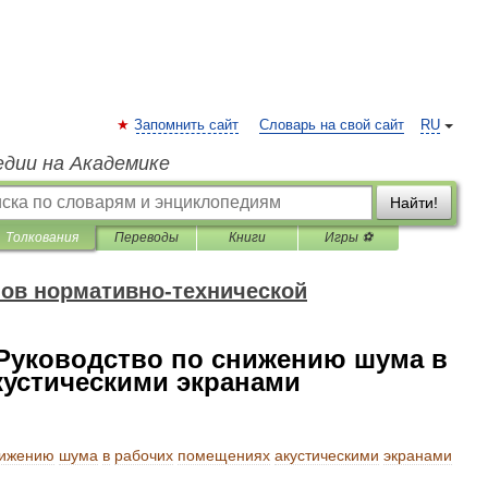
Запомнить сайт
Словарь на свой сайт
RU
едии на Академике
Найти!
Толкования
Переводы
Книги
Игры ⚽
ов нормативно-технической
 Руководство по снижению шума в
кустическими экранами
ижению
шума
в
рабочих
помещениях
акустическими
экранами