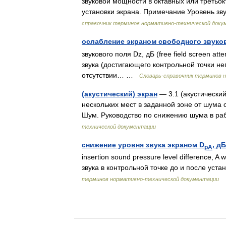
звуковой мощности в октавных или третьок
установки экрана. Примечание Уровень 
справочник терминов нормативно-технической доку
ослабление экраном свободного звуко
звукового поля Dz, дБ (free field screen a
звука (достигающего контрольной точки н
отсутствии… …
Словарь-справочник терминов 
(акустический) экран
— 3.1 (акустический)
нескольких мест в заданной зоне от шума 
Шум. Руководство по снижению шума в 
технической документации
снижение уровня звука экраном D
, д
pA
insertion sound pressure level difference, A
звука в контрольной точке до и после ус
терминов нормативно-технической документации