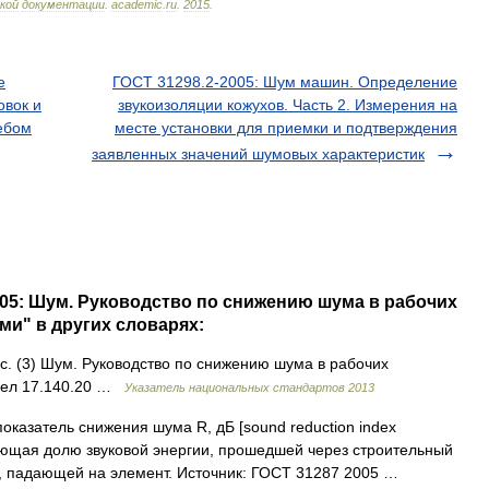
кой
документации
.
academic
.
ru
.
2015
.
е
ГОСТ 31298.2-2005: Шум машин. Определение
овок и
звукоизоляции кожухов. Часть 2. Измерения на
ебом
месте установки для приемки и подтверждения
заявленных значений шумовых характеристик
005: Шум. Руководство по снижению шума в рабочих
и" в других словарях:
с. (3) Шум. Руководство по снижению шума в рабочих
дел 17.140.20 …
Указатель национальных стандартов 2013
оказатель снижения шума R, дБ [sound reduction index
изующая долю звуковой энергии, прошедшей через строительный
и, падающей на элемент. Источник: ГОСТ 31287 2005 …