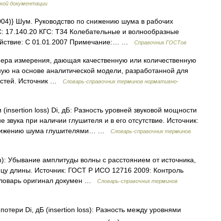
кой документации
04)} Шум. Руководство по снижению шума в рабочих
: 17.140.20 КГС: Т34 Колебательные и волнообразные
 Действие: С 01.01.2007 Примечание:… …
Справочник ГОСТов
: Мера измерения, дающая качественную или количественную
ную на основе аналитической модели, разработанной для
стей. Источник …
Словарь-справочник терминов нормативно-
insertion loss) Di, дБ: Разность уровней звуковой мощности
 звука при наличии глушителя и в его отсутствие. Источник:
 снижению шума глушителями… …
Словарь-справочник терминов
n): Убывание амплитуды волны с расстоянием от источника,
цу длины. Источник: ГОСТ Р ИСО 12716 2009: Контроль
Словарь оригинал докумен …
Словарь-справочник терминов
отери Di, дБ (insertion loss): Разность между уровнями