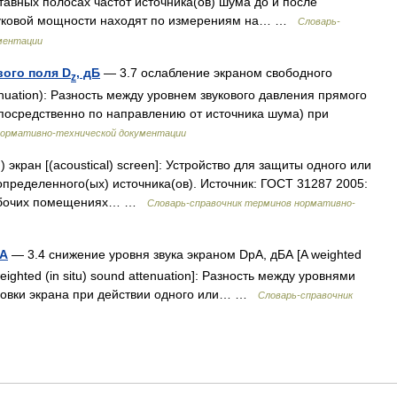
тавных полосах частот источника(ов) шума до и после
звуковой мощности находят по измерениям на… …
Словарь-
ментации
вого поля D
, дБ
— 3.7 ослабление экраном свободного
z
ttenuation): Разность между уровнем звукового давления прямого
епосредственно по направлению от источника шума) при
нормативно-технической документации
 экран [(acoustical) screen]: Устройство для защиты одного или
определенного(ых) источника(ов). Источник: ГОСТ 31287 2005:
рабочих помещениях… …
Словарь-справочник терминов нормативно-
БА
— 3.4 снижение уровня звука экраном DpA, дБА [A weighted
 weighted (in situ) sound attenuation]: Разность между уровнями
тановки экрана при действии одного или… …
Словарь-справочник