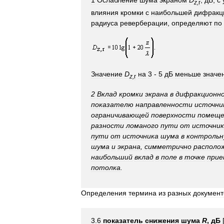
1
Ослабление
шума
экраном
D
,
дБ
,
с
z
,
r
влияния
кромки
с
наибольшей
дифракц
радиуса
реверберации
,
определяют
по
Значение
D
на
3
-
5
дБ
меньше
значе
z
,
r
2
Вклад
кромки
экрана
в
дифракционн
показателю
направленности
источни
ограничивающей
поверхности
помеще
разности
ломаного
пути
от
источник
пути
от
источника
шума
в
контроль
шума
и
экрана
,
симметрично
располо
наибольший
вклад
в
поле
в
точке
прие
потолка
.
Определения
термина
из
разных
документ
3
.
6
показатель
снижения
шума
R
,
дБ