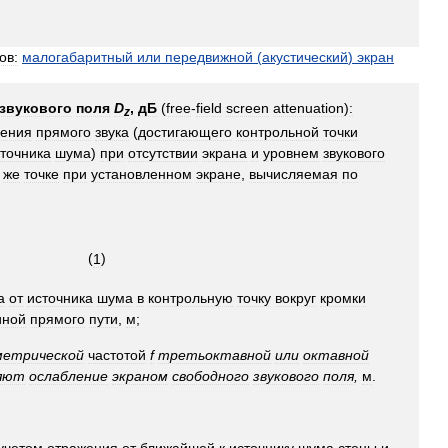
ов:
малогабаритный
или
передвижной
(
акустический
)
экран
звукового
поля
D
,
дБ
(
free
-
field
screen
attenuation
)
:
z
ления
прямого
звука
(
достигающего
контрольной
точки
точника
шума
)
при
отсутствии
экрана
и
уровнем
звукового
же
точке
при
установленном
экране
,
вычисляемая
по
 (
1
)
а
от
источника
шума
в
контрольную
точку
вокруг
кромки
иной
прямого
пути
,
м
;
метрической
частотой
f
третьоктавной
или
октавной
яют
ослабление
экраном
свободного
звукового
поля
,
м
.